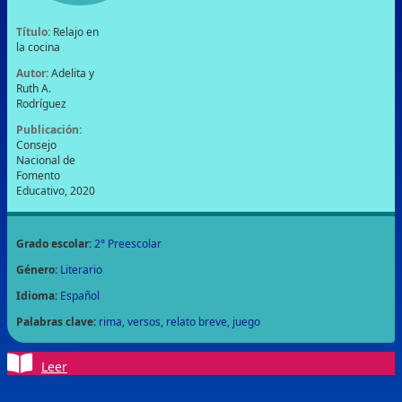
Para los que leen con fluidez
Título:
Relajo en
la cocina
Padres de familia
Padres de familia
Estrategias
Autor:
Adelita y
Ruth A.
Docentes
Rodríguez
Docentes
Estrategias
Publicación:
Consejo
Ayuda
Nacional de
Información general
Mapa del sitio
Fomento
Preguntas frecuentes
Términos y
Educativo, 2020
Buscar
condiciones
Aviso de privacidad
Contacto
Grado escolar:
2° Preescolar
Género:
Literario
Idioma:
Español
Palabras clave:
rima
versos
relato breve
juego
Leer