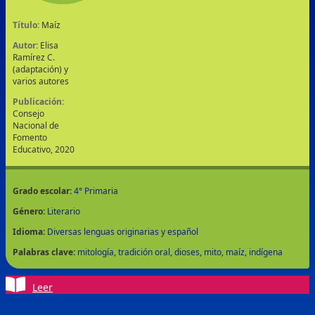
Para los que leen con fluidez
Título:
Maíz
Padres de familia
Autor:
Elisa
Padres de familia
Estrategias
Ramírez C.
(adaptación) y
Docentes
varios autores
Docentes
Estrategias
Publicación:
Consejo
Ayuda
Nacional de
Información general
Mapa del sitio
Fomento
Preguntas frecuentes
Términos y
Educativo, 2020
Buscar
condiciones
Aviso de privacidad
Contacto
Grado escolar:
4° Primaria
Género:
Literario
Idioma:
Diversas lenguas originarias y español
Palabras clave:
mitología
tradición oral
dioses
mito
maíz
indígena
Leer