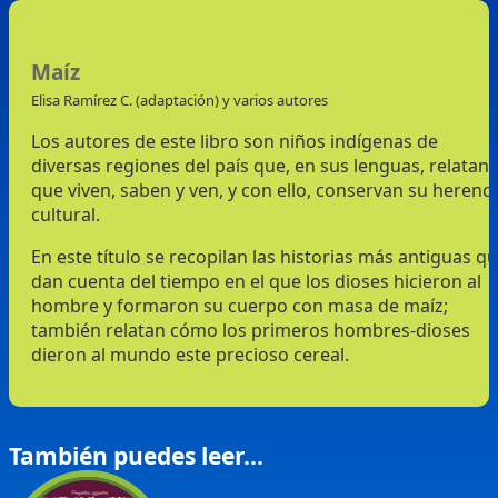
Maíz
Elisa Ramírez C. (adaptación) y varios autores
Los autores de este libro son niños indígenas de
diversas regiones del país que, en sus lenguas, relatan 
que viven, saben y ven, y con ello, conservan su herenci
cultural.
En este título se recopilan las historias más antiguas q
dan cuenta del tiempo en el que los dioses hicieron al
hombre y formaron su cuerpo con masa de maíz;
también relatan cómo los primeros hombres-dioses
dieron al mundo este precioso cereal.
También puedes leer...